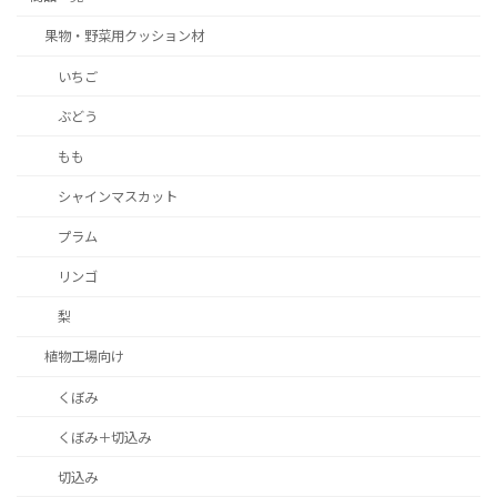
果物・野菜用クッション材
いちご
ぶどう
もも
シャインマスカット
プラム
リンゴ
梨
植物工場向け
くぼみ
くぼみ＋切込み
切込み