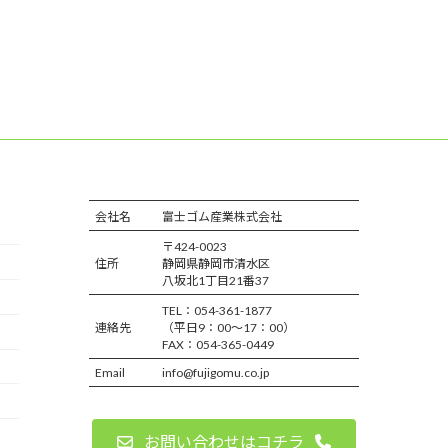
会社名
富士ゴム産業株式会社
〒424-0023
住所
静岡県静岡市清水区
八坂北1丁目21番37
TEL：054-361-1877
連絡先
（平日9：00～17：00）
FAX：054-365-0449
Email
info@fujigomu.co.jp
お問い合わせはコチラ