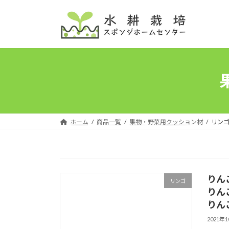
コ
ナ
ン
ビ
テ
ゲ
ン
ー
ツ
シ
へ
ョ
ス
ン
キ
に
ッ
移
プ
動
ホーム
商品一覧
果物・野菜用クッション材
リン
りん
リンゴ
りん
りん
2021年