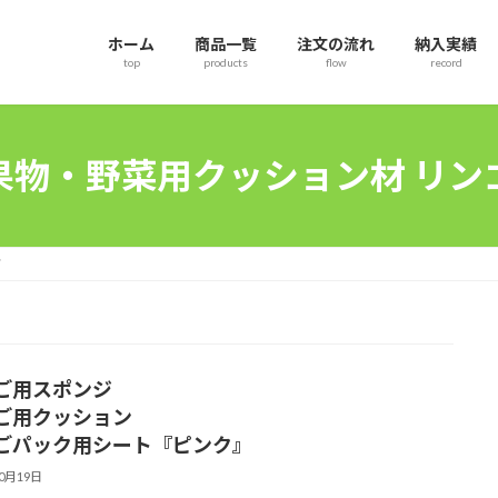
ホーム
商品一覧
注文の流れ
納入実績
top
products
flow
record
果物・野菜用クッション材 リン
ゴ
ご用スポンジ
ご用クッション
ごパック用シート『ピンク』
10月19日